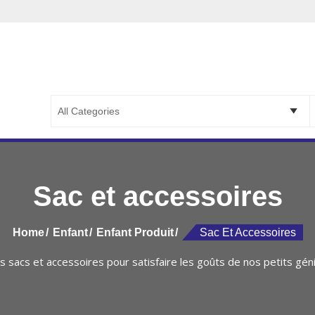
ETERIE LA CAPITALE
PETERIE LA CAPITALE ::..
S
f
Sac et accessoires
Home
Enfant
Enfant Produit
Sac Et Accessoires
s sacs et accessoires pour satisfaire les goûts de nos petits gén