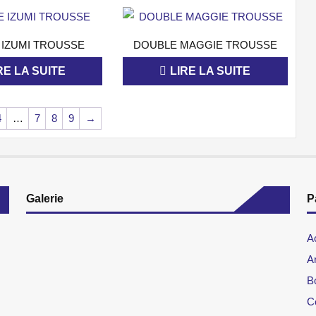
APERÇU
APERÇU
 IZUMI TROUSSE
DOUBLE MAGGIE TROUSSE
RE LA SUITE
LIRE LA SUITE
4
…
7
8
9
→
Galerie
P
A
Ar
B
C