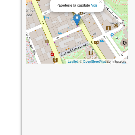
×
Papeterie la capitale
Voir
Leaflet
, ©
OpenStreetMap
contributeurs