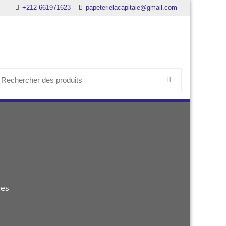
+212 661971623
papeterielacapitale@gmail.com
earch
or:
ies