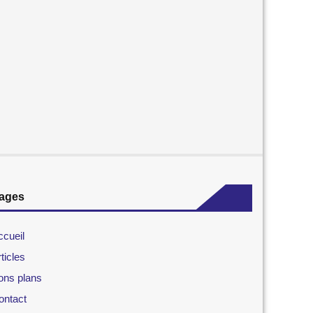
ages
ccueil
ticles
ons plans
ontact