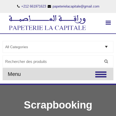
+212 661971623
papeterielacapitale@gmail.com
PAPETERIE LA CAPITALE
..:: PAPETERIE LA CAPITALE ::..
Search
for:
Menu
Scrapbooking