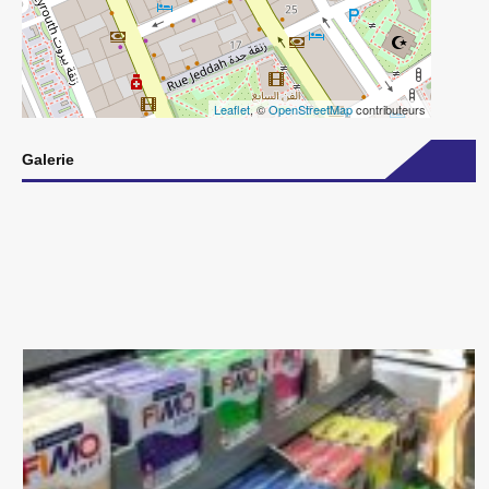
Leaflet
, ©
OpenStreetMap
contributeurs
Galerie