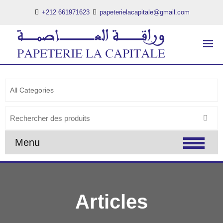
+212 661971623
papeterielacapitale@gmail.com
PAPETERIE LA CAPITALE
..:: PAPETERIE LA CAPITALE ::..
Search
for:
Menu
Articles