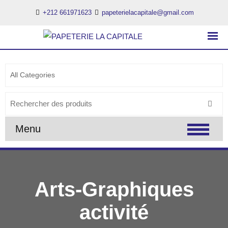
+212 661971623
papeterielacapitale@gmail.com
PAPETERIE LA CAPITALE
..:: PAPETERIE LA CAPITALE ::..
Search
for:
Menu
Arts-Graphiques
activité