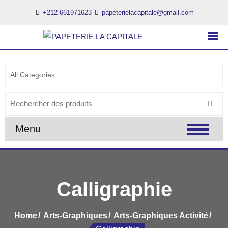
+212 661971623
papeterielacapitale@gmail.com
PAPETERIE LA CAPITALE
..:: PAPETERIE LA CAPITALE ::..
Search
for:
Menu
Calligraphie
Home
Arts-Graphiques
Arts-Graphiques Activité