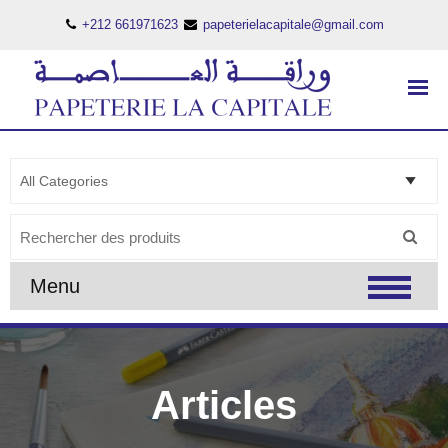
+212 661971623
papeterielacapitale@gmail.com
PAPETERIE LA CAPITALE
..:: PAPETERIE LA CAPITALE ::..
Search
for:
Menu
Articles