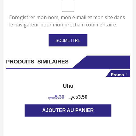
Enregistrer mon nom, mon e-mail et mon site dans
le navigateur pour mon prochain commentaire.
PRODUITS SIMILAIRES
Promo !
Uhu
APERÇU
Le
Le
د.م.
5.30
3.50
د.م.
prix
prix
AJOUTER AU PANIER
initial
actuel
était :
est :
3.50د.م..
5.30د.م..