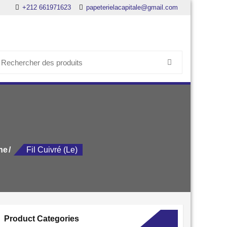
+212 661971623
papeterielacapitale@gmail.com
earch
or:
ne
Fil Cuivré (Le)
Product Categories