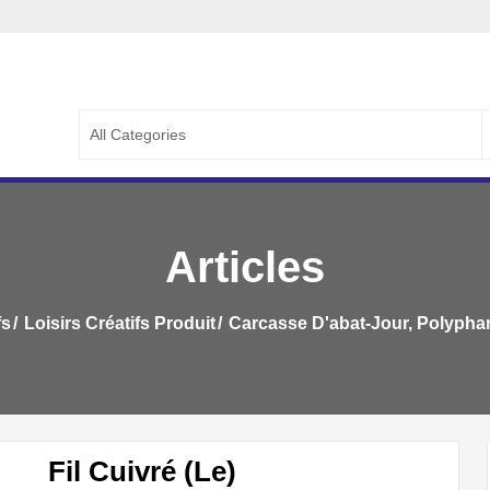
A CAPITALE
ALE ::..
S
f
Articles
fs
Loisirs Créatifs Produit
Carcasse D'abat-Jour, Polypha
Fil Cuivré (Le)