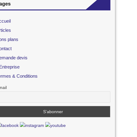
ages
ccueil
ticles
ons plans
ontact
emande devis
Entreprise
ermes & Conditions
mail