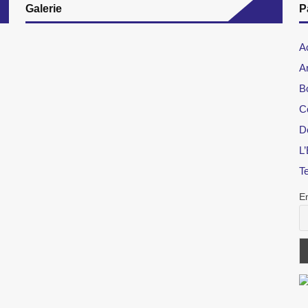
Galerie
P
A
Ar
B
C
D
L’
T
E