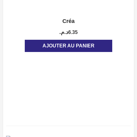
Créa
APERÇU
د.م.
6.35
AJOUTER AU PANIER