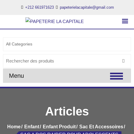
+212 661971623
papeterielacapitale@gmail.com
PAPETERIE LA CAPITALE
..:: PAPETERIE LA CAPITALE ::..
Search
for:
Menu
Articles
Home
Enfant
Enfant Produit
Sac Et Accessoires