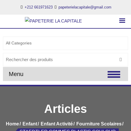
+212 661971623
papeterielacapitale@gmail.com
PAPETERIE LA CAPITALE
..:: PAPETERIE LA CAPITALE ::..
Search
for:
Menu
Articles
Home
Enfant
Enfant Activité
Fourniture Scolaires