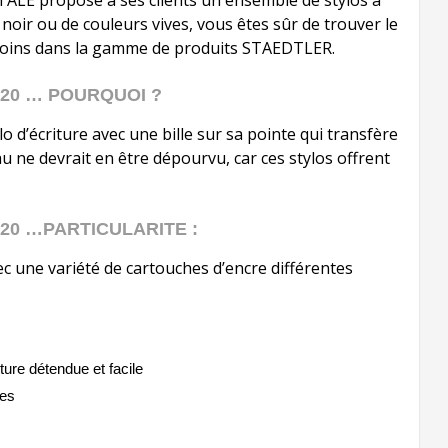
TALE propose à ses clients un ensemble de stylos à
noir ou de couleurs vives, vous êtes sûr de trouver le
besoins dans la gamme de produits STAEDTLER.
20 … POURQUOI ?
ylo d’écriture avec une bille sur sa pointe qui transfère
u ne devrait en être dépourvu, car ces stylos offrent
20 …PARTICULARITE :
vec une variété de cartouches d’encre différentes
ure détendue et facile
des