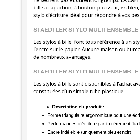
ne sèchent pas et durent longtemps. LA CAPI
bille à capuchon, à bouton-poussoir, en bleu, 
stylo d’écriture idéal pour répondre à vos 
STAEDTLER STYLO MULTI ENSEMBLE 
Les stylos à bille, font tous référence à un st
l’encre sur le papier. Aucune maison ou burea
de nombreux avantages.
STAEDTLER STYLO MULTI ENSEMBLE 
Les stylos à bille sont disponibles à l’achat a
constituées d’un simple tube plastique.
Description du produit :
Forme triangulaire ergonomique pour une écrit
Performances d’écriture particulièrement flui
Encre indélébile (uniquement bleu et noir)