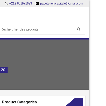
+212 661971623
papeterielacapitale@gmail.com
earch
or:
 20
Product Categories