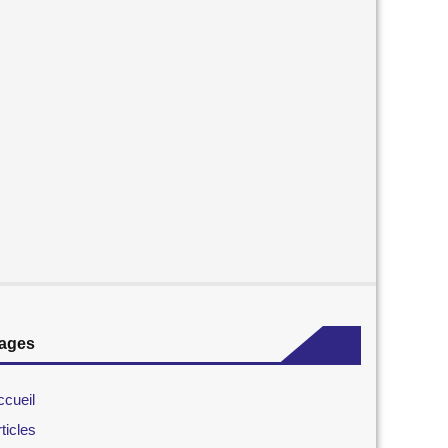
ages
ccueil
ticles