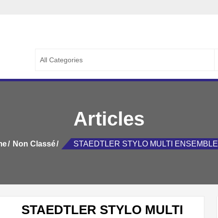
A CAPITALE
ALE ::..
S
f
Articles
me
Non Classé
STAEDTLER STYLO MULTI ENSEMBLE
STAEDTLER STYLO MULTI