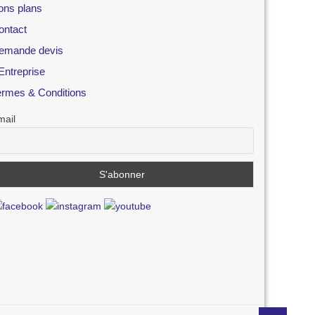
ons plans
ontact
emande devis
Entreprise
ermes & Conditions
mail