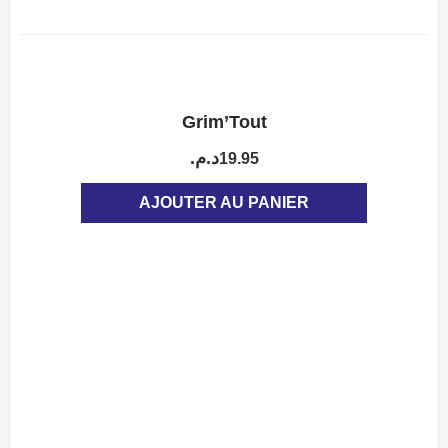
Grim’Tout
APERÇU
د.م.
19.95
AJOUTER AU PANIER