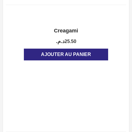
Creagami
APERÇU
د.م.
25.50
AJOUTER AU PANIER