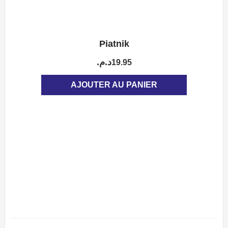
Piatnik
APERÇU
د.م.
19.95
AJOUTER AU PANIER