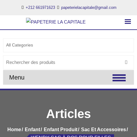
+212 661971623
papeterielacapitale@gmail.com
PAPETERIE LA CAPITALE
..:: PAPETERIE LA CAPITALE ::..
Search
for:
Menu
Articles
Home
Enfant
Enfant Produit
Sac Et Accessoires