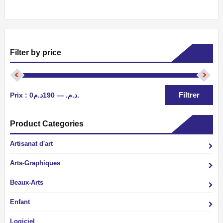
Filter by price
Pri
Pri
Filtrer
Prix :
—
0د.م.
190د.م.
min
ma
Product Categories
Artisanat d'art
Arts-Graphiques
Beaux-Arts
Enfant
Logiciel