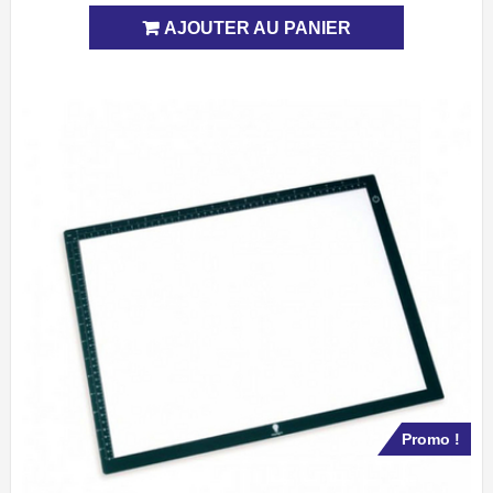
prix
prix
AJOUTER AU PANIER
initial
actuel
était :
est :
3.19د.م..
6.20د.م..
Promo !