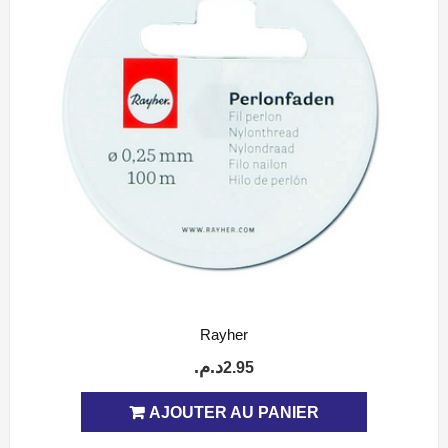
Rayher
APERÇU
د.م.
2.95
AJOUTER AU PANIER