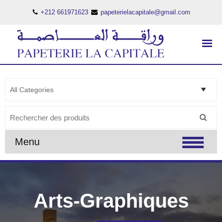
+212 661971623
papeterielacapitale@gmail.com
PAPETERIE LA CAPITALE
..:: PAPETERIE LA CAPITALE ::..
Search
for:
Menu
Arts-Graphiques