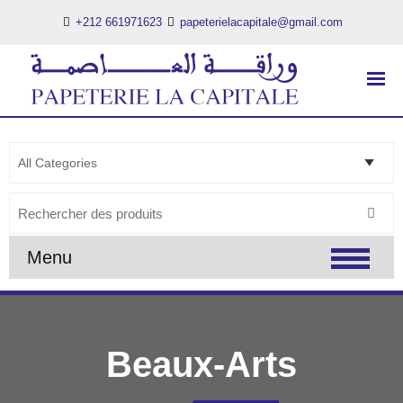
+212 661971623
papeterielacapitale@gmail.com
PAPETERIE LA CAPITALE
..:: PAPETERIE LA CAPITALE ::..
Search
for:
Menu
Beaux-Arts