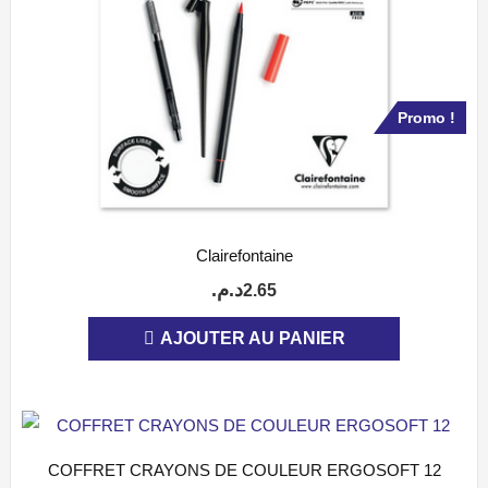
Promo !
Clairefontaine
APERÇU
Le
Le
د.م.
2.65
prix
prix
AJOUTER AU PANIER
initial
actuel
était :
est :
2.65د.م..
3.79د.م..
COFFRET CRAYONS DE COULEUR ERGOSOFT 12
APERÇU