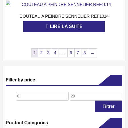
COUTEAU A PEINDRE SENNELIER REF1014
APERÇU
LIRE LA SUITE
1
2
3
4
…
6
7
8
→
Filter by price
Prix
Prix
min
max
Filtrer
Product Categories