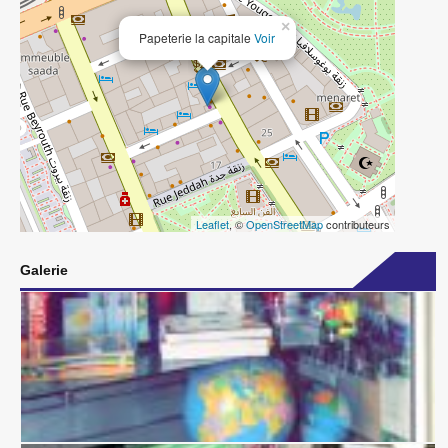
×
Papeterie la capitale
Voir
Leaflet
, ©
OpenStreetMap
contributeurs
Galerie