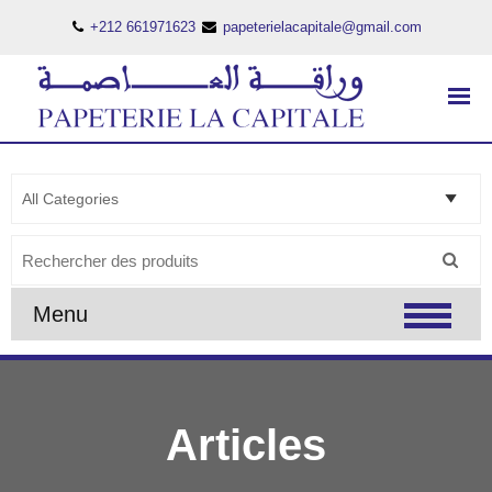
+212 661971623
papeterielacapitale@gmail.com
PAPETERIE LA CAPITALE
..:: PAPETERIE LA CAPITALE ::..
Search
for:
Menu
Articles