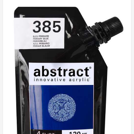
2.65د.م..
3.79د.م..