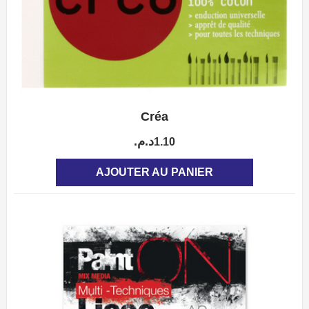
Créa
APERÇU
د.م.
1.10
AJOUTER AU PANIER