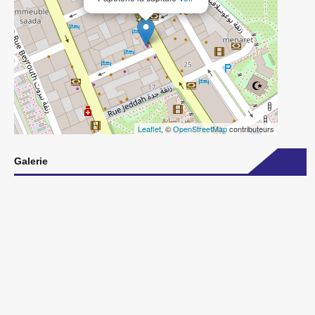
Leaflet
, ©
OpenStreetMap
contributeurs
Galerie