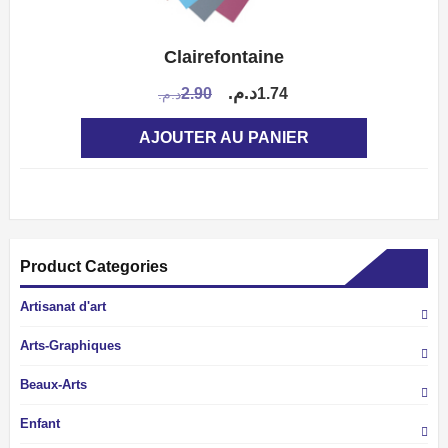
Clairefontaine
APERÇU
Le
Le
د.م.
2.90
1.74
د.م.
prix
prix
AJOUTER AU PANIER
initial
actuel
était :
est :
1.74د.م..
2.90د.م..
Product Categories
Artisanat d'art
Arts-Graphiques
Beaux-Arts
Enfant