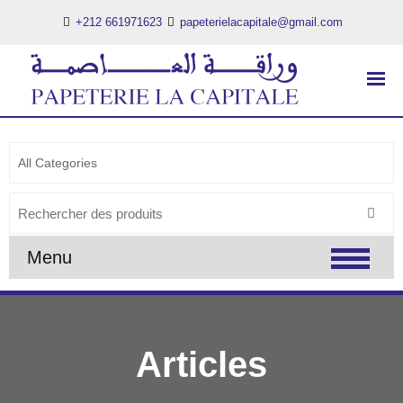
+212 661971623
papeterielacapitale@gmail.com
PAPETERIE LA CAPITALE
..:: PAPETERIE LA CAPITALE ::..
Search
for:
Menu
Articles