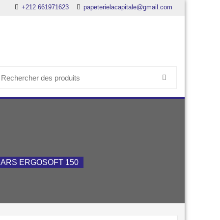
+212 661971623
papeterielacapitale@gmail.com
earch
or:
ARS ERGOSOFT 150