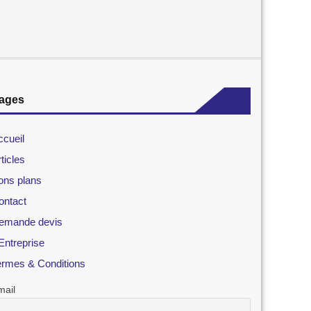
ages
ccueil
ticles
ons plans
ontact
emande devis
Entreprise
ermes & Conditions
mail