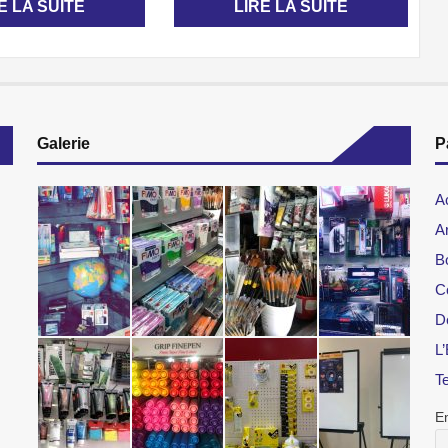
E LA SUITE
LIRE LA SUITE
Galerie
P
A
Ar
B
C
D
L’
T
E