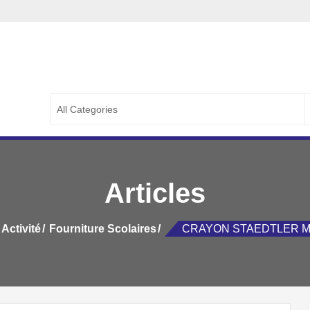
ETERIE LA CAPITALE
PETERIE LA CAPITALE ::..
S
f
Articles
 Activité
Fourniture Scolaires
CRAYON STAEDTLER M