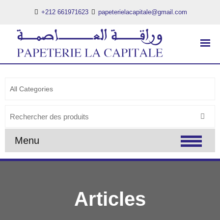
+212 661971623
papeterielacapitale@gmail.com
PAPETERIE LA CAPITALE
..:: PAPETERIE LA CAPITALE ::..
Search
for:
Menu
Articles