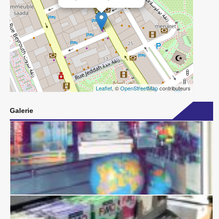
Leaflet
, ©
OpenStreetMap
contributeurs
Galerie