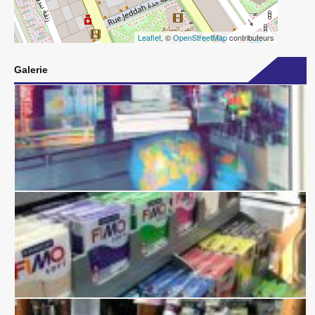
Leaflet
, ©
OpenStreetMap
contributeurs
Galerie