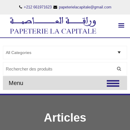
+212 661971623
papeterielacapitale@gmail.com
PAPETERIE LA CAPITALE
..:: PAPETERIE LA CAPITALE ::..
Search
for:
Menu
Articles