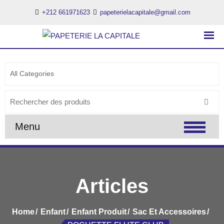
+212 661971623
papeterielacapitale@gmail.com
PAPETERIE LA CAPITALE
..:: PAPETERIE LA CAPITALE ::..
Search
for:
Menu
Articles
Home
Enfant
Enfant Produit
Sac Et Accessoires