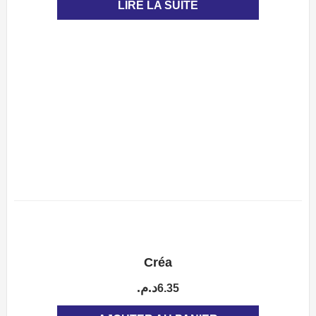
LIRE LA SUITE
Créa
APERÇU
د.م.
6.35