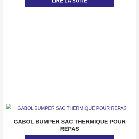
LIRE LA SUITE
GABOL BUMPER SAC THERMIQUE POUR
APERÇU
REPAS