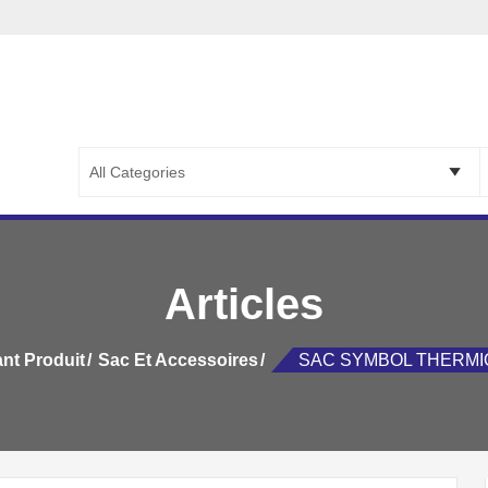
ETERIE LA CAPITALE
PETERIE LA CAPITALE ::..
S
f
Articles
nt Produit
Sac Et Accessoires
SAC SYMBOL THERMI