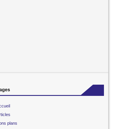
ages
ccueil
ticles
ons plans