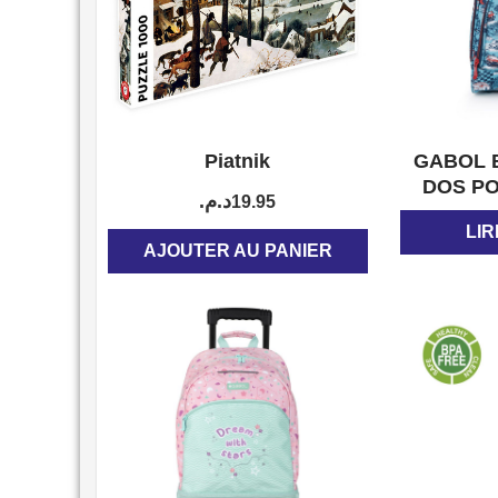
APERÇU
Piatnik
GABOL 
DOS P
د.م.
19.95
LIR
AJOUTER AU PANIER