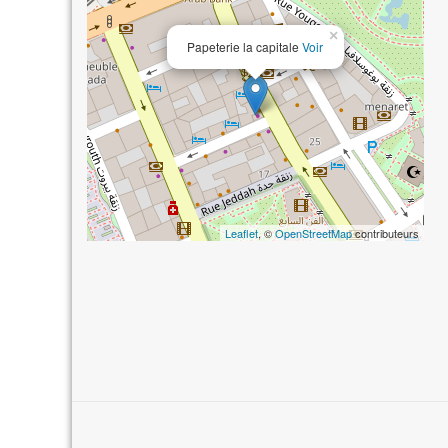
×
Papeterie la capitale
Voir
Leaflet
, ©
OpenStreetMap
contributeurs