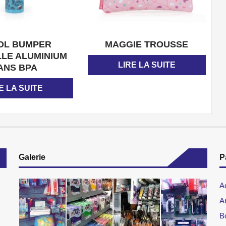
APERÇU
APERÇU
OL BUMPER
MAGGIE TROUSSE
LLE ALUMINIUM
LIRE LA SUITE
ANS BPA
E LA SUITE
Galerie
P
A
Ar
B