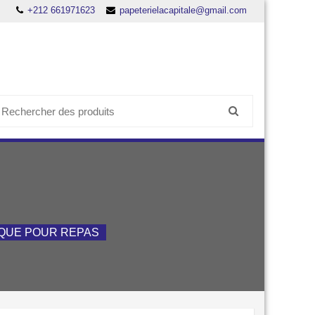
+212 661971623
papeterielacapitale@gmail.com
earch
or:
QUE POUR REPAS