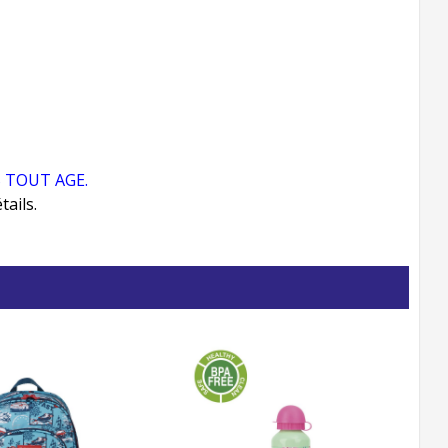
S TOUT AGE
.
ails.