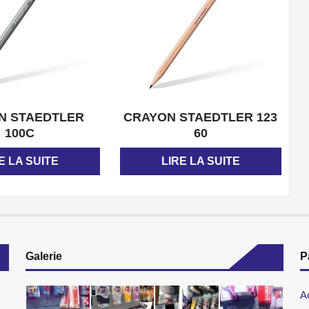
APERÇU
APERÇU
N STAEDTLER
CRAYON STAEDTLER 123
100C
60
E LA SUITE
LIRE LA SUITE
Galerie
P
A