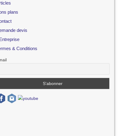
ticles
ons plans
ontact
emande devis
Entreprise
ermes & Conditions
mail