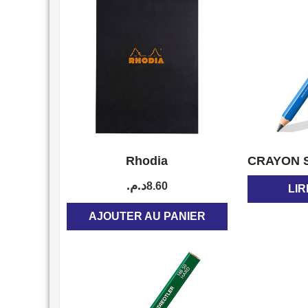
APERÇU
Rhodia
CRAYON 
د.م.
8.60
LIR
AJOUTER AU PANIER