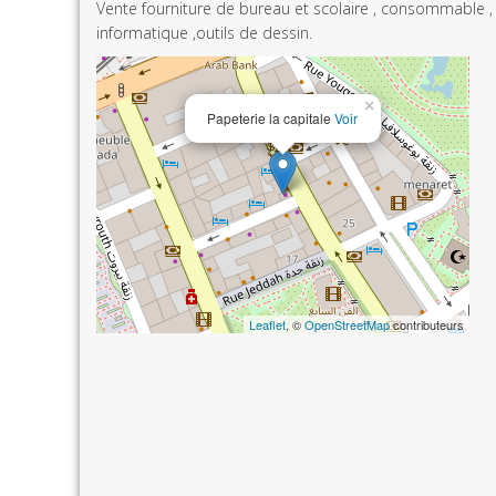
Vente fourniture de bureau et scolaire , consommable ,
informatique ,outils de dessin.
×
Papeterie la capitale
Voir
Leaflet
, ©
OpenStreetMap
contributeurs