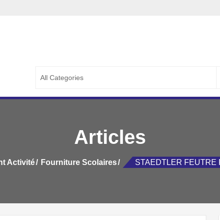
ETERIE LA CAPITALE
PETERIE LA CAPITALE ::..
S
f
Articles
t Activité
Fourniture Scolaires
STAEDTLER FEUTRE F