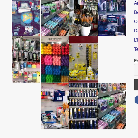
Ar
B
C
D
L’
T
E