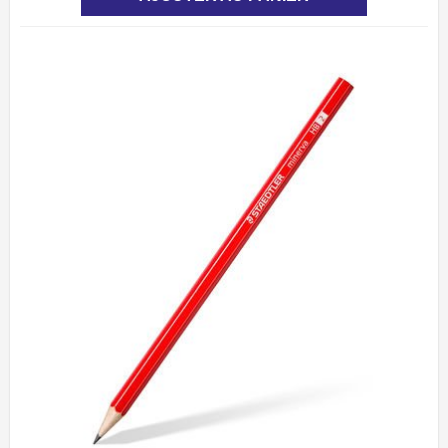
initial
actuel
était :
est :
1.74د.م..
2.90د.م..