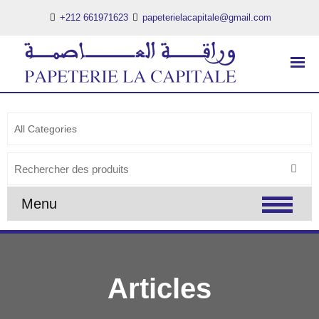
+212 661971623
papeterielacapitale@gmail.com
PAPETERIE LA CAPITALE
..:: PAPETERIE LA CAPITALE ::..
Search
for:
Menu
Articles