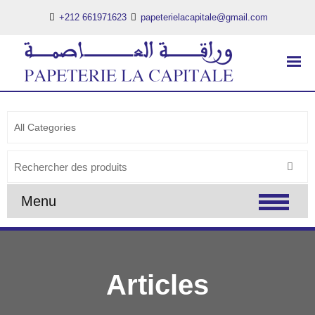
+212 661971623
papeterielacapitale@gmail.com
PAPETERIE LA CAPITALE
..:: PAPETERIE LA CAPITALE ::..
Search
for:
Menu
Articles