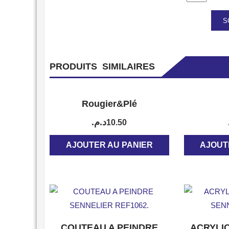
PRODUITS SIMILAIRES
APERÇU
Rougier&Plé
د.م.
10.50
AJOUTER AU PANIER
AJOUT
APERÇU
COUTEAU A PEINDRE
ACRYLI