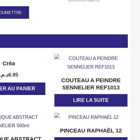
APERÇU
Créa
د.م.
6.95
APERÇU
COUTEAU A PEINDRE
SENNELIER REF1013
ER AU PANIER
LIRE LA SUITE
APERÇU
PINCEAU RAPHAËL 12
APERÇU
QUE ABSTRACT