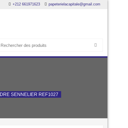
+212 661971623
papeterielacapitale@gmail.com
earch
or:
DRE SENNELIER REF1027