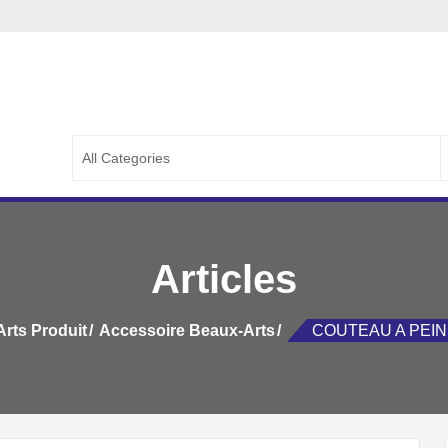
ETERIE LA CAPITALE
PETERIE LA CAPITALE ::..
S
f
Articles
rts Produit
Accessoire Beaux-Arts
COUTEAU A PEIN