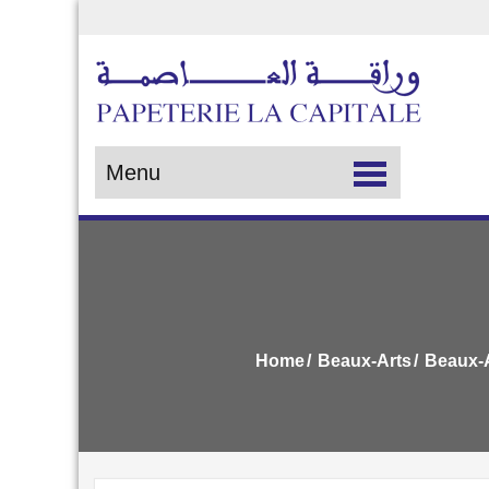
PAP
..:: PA
Menu
Home
Beaux-Arts
Beaux-A