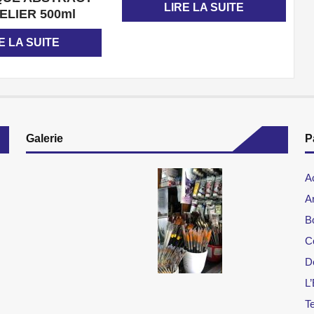
LIRE LA SUITE
ELIER 500ml
E LA SUITE
Galerie
P
A
Ar
B
C
D
L’
T