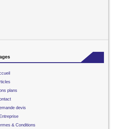
ages
ccueil
ticles
ons plans
ontact
emande devis
Entreprise
ermes & Conditions