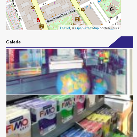
Leaflet
, ©
OpenStreetMap
contributeurs
Galerie