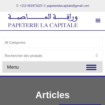
+212 661971623
papeterielacapitale@gmail.com
PAPETERIE LA CAPITALE
..:: PAPETERIE LA CAPITALE ::..
Search
for:
Menu
Articles